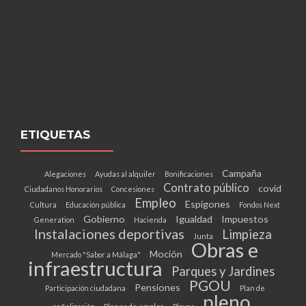
ETIQUETAS
Campaña
Alegaciones
Ayudas al alquiler
Bonificaciones
Contrato público
covid
Ciudadanos Honorarios
Concesiones
Empleo
Espigones
Cultura
Educación pública
Fondos Next
Gobierno
Igualdad
Impuestos
Generation
Hacienda
Instalaciones deportivas
Limpieza
Junta
Obras e
Moción
Mercado "Sabor a Málaga"
infraestructura
Parques y Jardines
PGOU
Pensiones
Participación ciudadana
Plan de
pleno