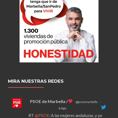
MIRA NUESTRAS REDES
PSOE de Marbella /
@psoemarbella
·
6 Ago
RT
@PSOE
: A las mujeres andaluzas, y yo