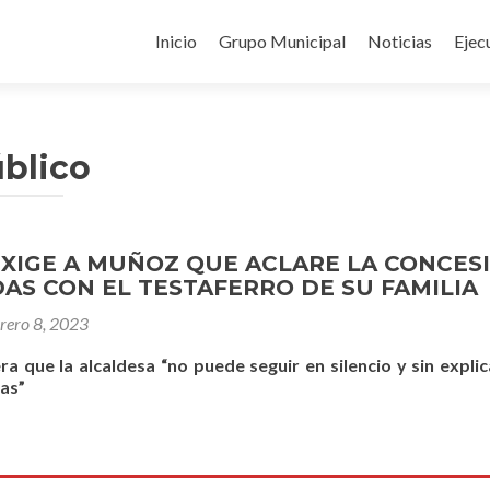
Ir
al
Inicio
Grupo Municipal
Noticias
Ejec
contenido
úblico
EXIGE A MUÑOZ QUE ACLARE LA CONCES
AS CON EL TESTAFERRO DE SU FAMILIA
brero 8, 2023
ra que la alcaldesa “no puede seguir en silencio y sin expli
gas”