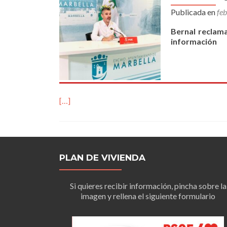
Publicada en
fe
Bernal reclama
información
[…]
PLAN DE VIVIENDA
Si quieres recibir información, pincha sobre la
imagen y rellena el siguiente formulario