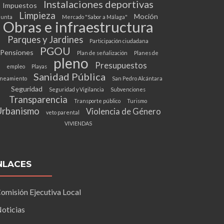
Instalaciones deportivas
Impuestos
Limpieza
Moción
Junta
Mercado "Sabor a Málaga"
Obras e infraestructura
Parques y Jardines
Participación ciudadana
PGOU
Pensiones
Plan de señalización
Planes de
pleno
Presupuestos
empleo
Playas
Sanidad Pública
neamiento
San Pedro Alcántara
Seguridad
Seguridad y Vigilancia
Subvenciones
Transparencia
Transporte público
Turismo
Urbanismo
Violencia de Género
veto parental
VIVIENDAS
NLACES
omisión Ejecutiva Local
oticias