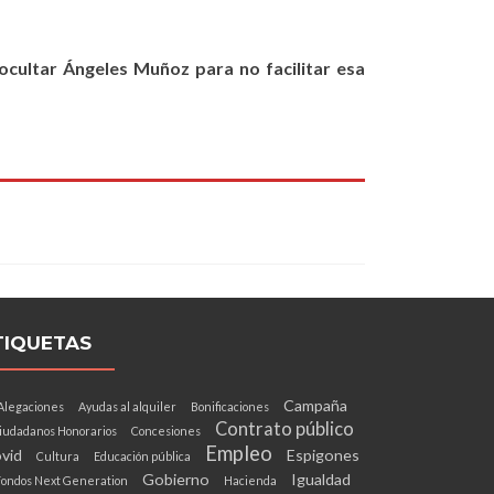
ocultar Ángeles Muñoz para no facilitar esa
TIQUETAS
Campaña
Alegaciones
Ayudas al alquiler
Bonificaciones
Contrato público
iudadanos Honorarios
Concesiones
Empleo
vid
Espigones
Cultura
Educación pública
Gobierno
Igualdad
ondos Next Generation
Hacienda