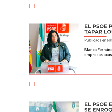
[…]
EL PSOE 
TAPAR LO
Publicada en
fe
Blanca Fernánd
empresas acus
[…]
EL PSOE 
SE ENROQ