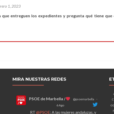
brero 1, 2023
 que entreguen los expedientes y pregunta qué tiene que 
MIRA NUESTRAS REDES
E
PSOE de Marbella /
@psoemarbella
·
C
co
6 Ago
F
RT
@PSOE
: A las mujeres andaluzas, y