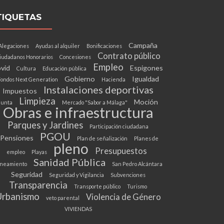
TIQUETAS
Campaña
Alegaciones
Ayudas al alquiler
Bonificaciones
Contrato público
iudadanos Honorarios
Concesiones
Empleo
vid
Espigones
Cultura
Educación pública
Gobierno
Igualdad
ondos Next Generation
Hacienda
Instalaciones deportivas
Impuestos
Limpieza
Moción
Junta
Mercado "Sabor a Málaga"
Obras e infraestructura
Parques y Jardines
Participación ciudadana
PGOU
Pensiones
Plan de señalización
Planes de
pleno
Presupuestos
empleo
Playas
Sanidad Pública
neamiento
San Pedro Alcántara
Seguridad
Seguridad y Vigilancia
Subvenciones
Transparencia
Transporte público
Turismo
Urbanismo
Violencia de Género
veto parental
VIVIENDAS