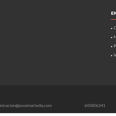
E
C
N
P
nicacion@psoemarbella.com
605806241