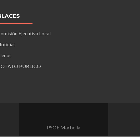
NLACES
omisión Ejecutiva Local
oticias
lenos
VOTA LO PÚBLICO
PSOE Marbella