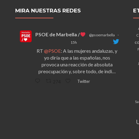
MIRA NUESTRAS REDES
E
PSOE de Marbella /
@psoemarbella
·
C
co
15h
F
RT
@PSOE
: A las mujeres andaluzas, y
yo diría que a las españolas, nos
provoca una reacción de absoluta
preocupación y, sobre todo, de indi…
Twitter
274
Sa