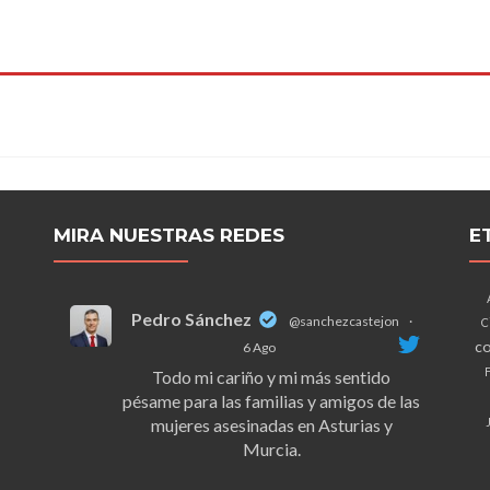
MIRA NUESTRAS REDES
E
Pedro Sánchez
@sanchezcastejon
·
C
co
6 Ago
F
Todo mi cariño y mi más sentido
pésame para las familias y amigos de las
mujeres asesinadas en Asturias y
Murcia.