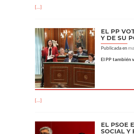
[…]
EL PP VO
Y DE SU 
Publicada en
ma
El PP también 
[…]
EL PSOE 
SOCIAL Y