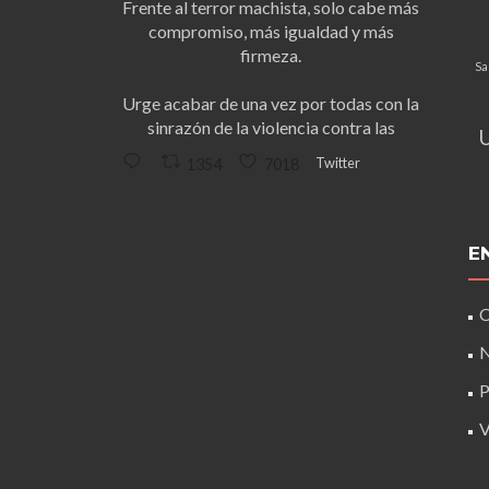
Frente al terror machista, solo cabe más
compromiso, más igualdad y más
firmeza.
Sa
Urge acabar de una vez por todas con la
sinrazón de la violencia contra las
Twitter
1354
7018
E
C
N
P