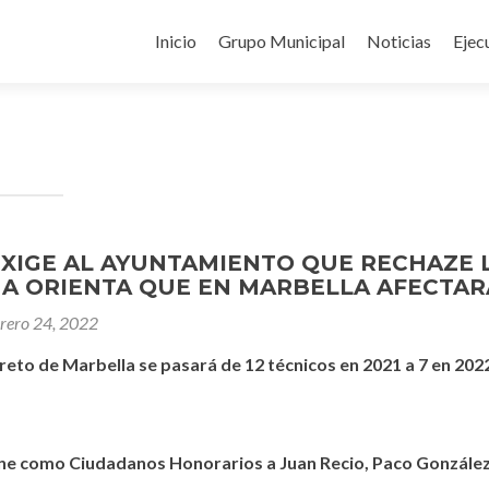
Ir
al
Inicio
Grupo Municipal
Noticias
Ejec
contenido
EXIGE AL AYUNTAMIENTO QUE RECHAZE 
 ORIENTA QUE EN MARBELLA AFECTARÁ
brero 24, 2022
creto de Marbella se pasará de 12 técnicos en 2021 a 7 en 202
ne como Ciudadanos Honorarios a Juan Recio, Paco Gonzále