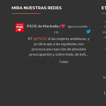
MIRA NUESTRAS REDES
E
PSOE de Marbella /
@psoemarbella
·
C
co
11h
F
RT
@PSOE
: A las mujeres andaluzas, y
yo diría que a las españolas, nos
provoca una reacción de absoluta
preocupación y, sobre todo, de indi…
Twitter
274
Sa