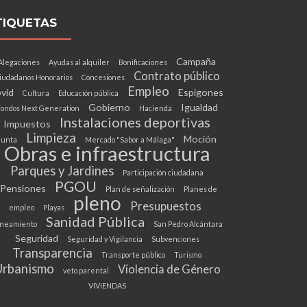
TIQUETAS
Campaña
Alegaciones
Ayudas al alquiler
Bonificaciones
Contrato público
iudadanos Honorarios
Concesiones
Empleo
vid
Espigones
Cultura
Educación pública
Gobierno
Igualdad
ondos Next Generation
Hacienda
Instalaciones deportivas
Impuestos
Limpieza
Moción
Junta
Mercado "Sabor a Málaga"
Obras e infraestructura
Parques y Jardines
Participación ciudadana
PGOU
Pensiones
Plan de señalización
Planes de
pleno
Presupuestos
empleo
Playas
Sanidad Pública
neamiento
San Pedro Alcántara
Seguridad
Seguridad y Vigilancia
Subvenciones
Transparencia
Transporte público
Turismo
Urbanismo
Violencia de Género
veto parental
VIVIENDAS