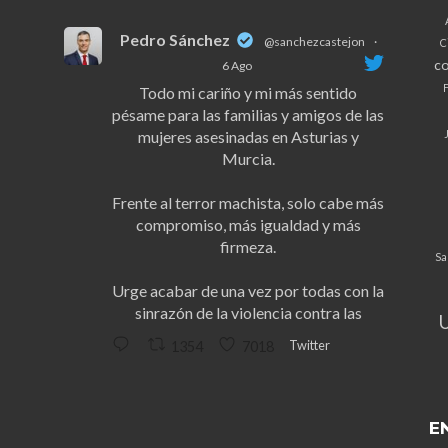
Pedro Sánchez
@sanchezcastejon
·
C
co
6 Ago
F
Todo mi cariño y mi más sentido
pésame para las familias y amigos de las
mujeres asesinadas en Asturias y
Murcia.
Frente al terror machista, solo cabe más
compromiso, más igualdad y más
firmeza.
Sa
Urge acabar de una vez por todas con la
sinrazón de la violencia contra las
Twitter
1354
7018
E