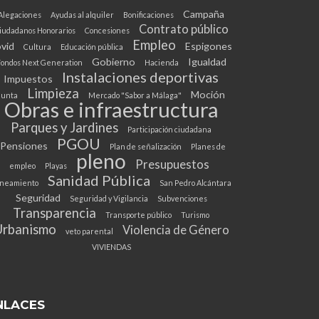
Campaña
Alegaciones
Ayudas al alquiler
Bonificaciones
Contrato público
iudadanos Honorarios
Concesiones
Empleo
vid
Espigones
Cultura
Educación pública
Gobierno
Igualdad
ondos Next Generation
Hacienda
Instalaciones deportivas
Impuestos
Limpieza
Moción
Junta
Mercado "Sabor a Málaga"
Obras e infraestructura
Parques y Jardines
Participación ciudadana
PGOU
Pensiones
Plan de señalización
Planes de
pleno
Presupuestos
empleo
Playas
Sanidad Pública
neamiento
San Pedro Alcántara
Seguridad
Seguridad y Vigilancia
Subvenciones
Transparencia
Transporte público
Turismo
Urbanismo
Violencia de Género
veto parental
VIVIENDAS
NLACES