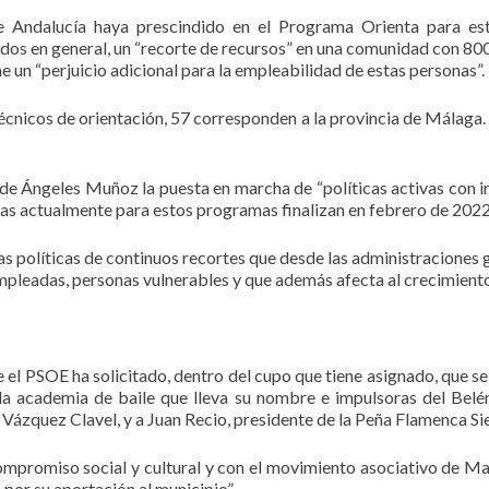
de Andalucía haya prescindido en el Programa Orienta para es
dos en general, un “recorte de recursos” en una comunidad con 80
e un “perjuicio adicional para la empleabilidad de estas personas”.
écnicos de orientación, 57 corresponden a la provincia de Málaga.
 de Ángeles Muñoz la puesta en marcha de “políticas activas con 
as actualmente para estos programas finalizan en febrero de 2022
tas políticas de continuos recortes que desde las administraciones
mpleadas, personas vulnerables y que además afecta al crecimiento 
e el PSOE ha solicitado, dentro del cupo que tiene asignado, que 
a academia de baile que lleva su nombre e impulsoras del Belén
 Vázquez Clavel, y a Juan Recio, presidente de la Peña Flamenca Si
ompromiso social y cultural y con el movimiento asociativo de Mar
por su aportación al municipio”.