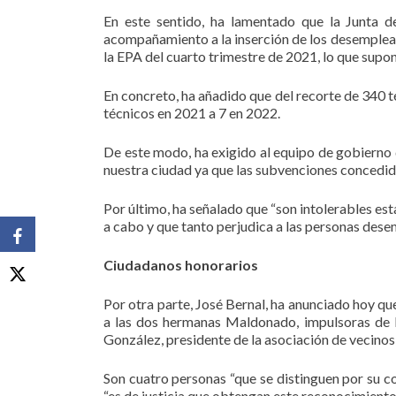
En este sentido, ha lamentado que la Junta 
acompañamiento a la inserción de los desemplea
la EPA del cuarto trimestre de 2021, lo que supon
En concreto, ha añadido que del recorte de 340 t
técnicos en 2021 a 7 en 2022.
De este modo, ha exigido al equipo de gobierno
nuestra ciudad ya que las subvenciones concedid
Por último, ha señalado que “son intolerables es
a cabo y que tanto perjudica a las personas dese
Ciudadanos honorarios
Por otra parte, José Bernal, ha anunciado hoy qu
a las dos hermanas Maldonado, impulsoras de l
González, presidente de la asociación de vecinos
Son cuatro personas “que se distinguen por su c
“es de justicia que obtengan este reconocimiento 