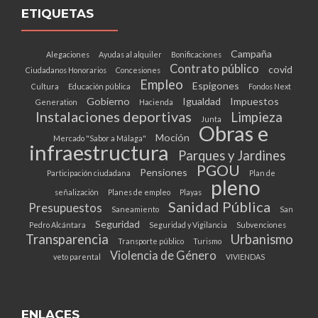
ETIQUETAS
Campaña
Alegaciones
Ayudas al alquiler
Bonificaciones
Contrato público
covid
Ciudadanos Honorarios
Concesiones
Empleo
Espigones
Cultura
Educación pública
Fondos Next
Gobierno
Igualdad
Impuestos
Generation
Hacienda
Instalaciones deportivas
Limpieza
Junta
Obras e
Moción
Mercado "Sabor a Málaga"
infraestructura
Parques y Jardines
PGOU
Pensiones
Participación ciudadana
Plan de
pleno
señalización
Planes de empleo
Playas
Sanidad Pública
Presupuestos
Saneamiento
San
Seguridad
Pedro Alcántara
Seguridad y Vigilancia
Subvenciones
Transparencia
Urbanismo
Transporte público
Turismo
Violencia de Género
veto parental
VIVIENDAS
ENLACES