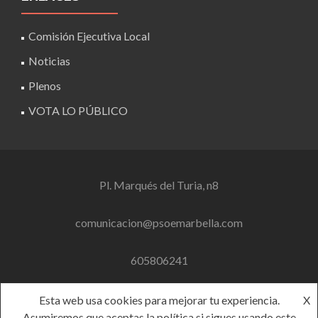
Comisión Ejecutiva Local
Noticias
Plenos
VOTA LO PÚBLICO
Pl. Marqués del Turia, n8
comunicacion@psoemarbella.com
605806241
Esta web usa cookies para mejorar tu experiencia.
X
Asumiremos que aceptas la política si sigues usando este