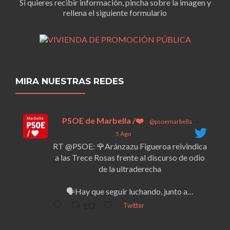
Si quieres recibir información, pincha sobre la imagen y
rellena el siguiente formulario
MIRA NUESTRAS REDES
PSOE de Marbella /❤️
@psoemarbella
·
5 Ago
RT @PSOE: 🌹Aránzazu Figueroa reivindica
a las Trece Rosas frente al discurso de odio
de la ultraderecha
🗣️Hay que seguir luchando, junto a…
Twitter
112