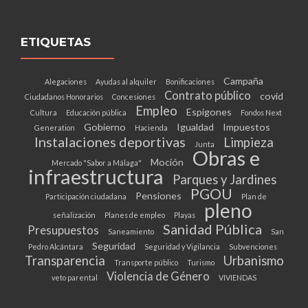
ETIQUETAS
Campaña
Alegaciones
Ayudas al alquiler
Bonificaciones
Contrato público
covid
Ciudadanos Honorarios
Concesiones
Empleo
Espigones
Cultura
Educación pública
Fondos Next
Gobierno
Igualdad
Impuestos
Generation
Hacienda
Instalaciones deportivas
Limpieza
Junta
Obras e
Moción
Mercado "Sabor a Málaga"
infraestructura
Parques y Jardines
PGOU
Pensiones
Participación ciudadana
Plan de
pleno
señalización
Planes de empleo
Playas
Sanidad Pública
Presupuestos
Saneamiento
San
Seguridad
Pedro Alcántara
Seguridad y Vigilancia
Subvenciones
Transparencia
Urbanismo
Transporte público
Turismo
Violencia de Género
veto parental
VIVIENDAS