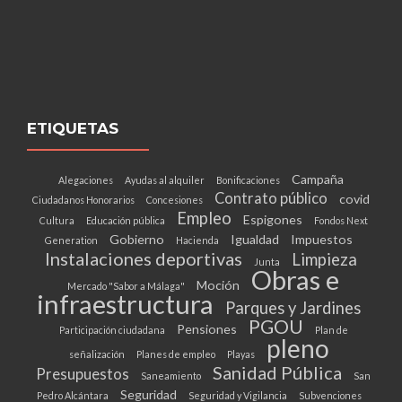
ETIQUETAS
Campaña
Alegaciones
Ayudas al alquiler
Bonificaciones
Contrato público
covid
Ciudadanos Honorarios
Concesiones
Empleo
Espigones
Cultura
Educación pública
Fondos Next
Gobierno
Igualdad
Impuestos
Generation
Hacienda
Instalaciones deportivas
Limpieza
Junta
Obras e
Moción
Mercado "Sabor a Málaga"
infraestructura
Parques y Jardines
PGOU
Pensiones
Participación ciudadana
Plan de
pleno
señalización
Planes de empleo
Playas
Sanidad Pública
Presupuestos
Saneamiento
San
Seguridad
Pedro Alcántara
Seguridad y Vigilancia
Subvenciones