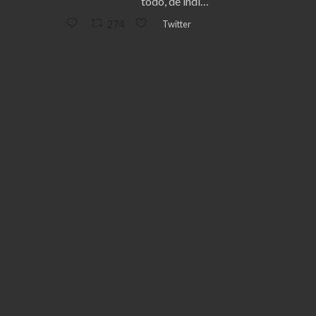
todo, de indi…
Twitter
274