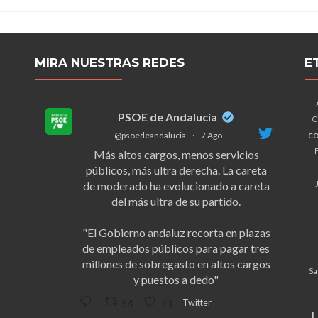
MIRA NUESTRAS REDES
E
PSOE de Andalucía
C
co
@psoedeandalucia
·
7 Ago
F
Más altos cargos, menos servicios
públicos, más ultra derecha. La careta
de moderado ha evolucionado a careta
del más ultra de su partido.
"El Gobierno andaluz recorta en plazas
de empleados públicos para pagar tres
millones de sobregasto en altos cargos
Sa
y puestos a dedo"
Twitter
54
73