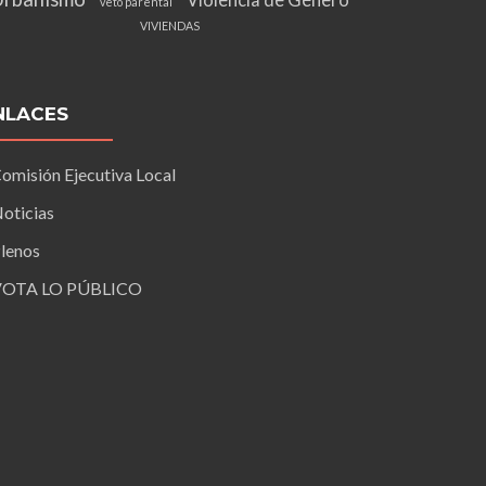
Violencia de Género
veto parental
VIVIENDAS
NLACES
omisión Ejecutiva Local
oticias
lenos
VOTA LO PÚBLICO