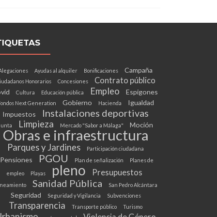
TIQUETAS
Campaña
Alegaciones
Ayudas al alquiler
Bonificaciones
Contrato público
iudadanos Honorarios
Concesiones
Empleo
vid
Espigones
Cultura
Educación pública
Gobierno
Igualdad
ondos Next Generation
Hacienda
Instalaciones deportivas
Impuestos
Limpieza
Moción
Junta
Mercado "Sabor a Málaga"
Obras e infraestructura
Parques y Jardines
Participación ciudadana
PGOU
Pensiones
Plan de señalización
Planes de
pleno
Presupuestos
empleo
Playas
Sanidad Pública
neamiento
San Pedro Alcántara
Seguridad
Seguridad y Vigilancia
Subvenciones
Transparencia
Transporte público
Turismo
Urbanismo