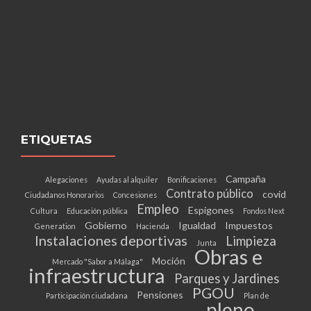
ETIQUETAS
Campaña
Alegaciones
Ayudas al alquiler
Bonificaciones
Contrato público
covid
Ciudadanos Honorarios
Concesiones
Empleo
Espigones
Cultura
Educación pública
Fondos Next
Gobierno
Igualdad
Impuestos
Generation
Hacienda
Instalaciones deportivas
Limpieza
Junta
Obras e
Moción
Mercado "Sabor a Málaga"
infraestructura
Parques y Jardines
PGOU
Pensiones
Participación ciudadana
Plan de
pleno