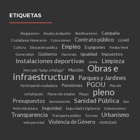
ETIQUETAS
Campaña
Alegaciones
Ayudas al alquiler
Bonificaciones
Contrato público
covid
Ciudadanos Honorarios
Concesiones
Empleo
Espigones
Cultura
Educación pública
Fondos Next
Gobierno
Igualdad
Impuestos
Generation
Hacienda
Instalaciones deportivas
Limpieza
Junta
Obras e
Moción
Mercado "Sabor a Málaga"
infraestructura
Parques y Jardines
PGOU
Pensiones
Participación ciudadana
Plan de
pleno
señalización
Planes de empleo
Playas
Sanidad Pública
Presupuestos
Saneamiento
San
Seguridad
Pedro Alcántara
Seguridad y Vigilancia
Subvenciones
Transparencia
Urbanismo
Transporte público
Turismo
Violencia de Género
veto parental
VIVIENDAS