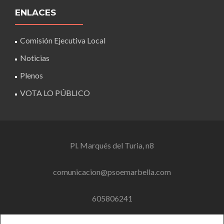
ENLACES
Comisión Ejecutiva Local
Noticias
Plenos
VOTA LO PÚBLICO
Pl. Marqués del Turia, n8
comunicacion@psoemarbella.com
605806241