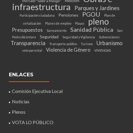
Moción
Mercado "Sabor a Málaga"
infraestructura
Parques y Jardines
PGOU
Pensiones
Participación ciudadana
Plan de
pleno
señalización
Planes de empleo
Playas
Sanidad Pública
Presupuestos
Saneamiento
San
Seguridad
Pedro Alcántara
Seguridad y Vigilancia
Subvenciones
Transparencia
Urbanismo
Transporte público
Turismo
Violencia de Género
veto parental
VIVIENDAS
ENLACES
Comisión Ejecutiva Local
Noticias
Plenos
VOTA LO PÚBLICO