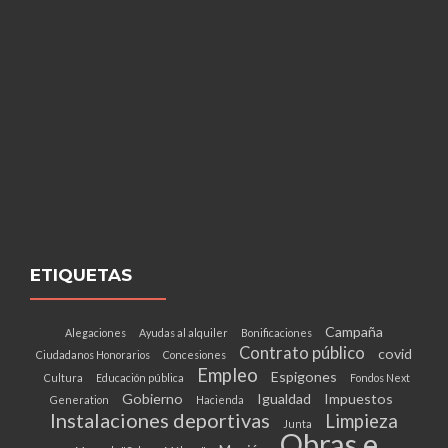
ETIQUETAS
Campaña
Alegaciones
Ayudas al alquiler
Bonificaciones
Contrato público
covid
Ciudadanos Honorarios
Concesiones
Empleo
Espigones
Cultura
Educación pública
Fondos Next
Gobierno
Igualdad
Impuestos
Generation
Hacienda
Instalaciones deportivas
Limpieza
Junta
Obras e