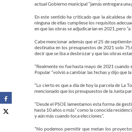
actual Gobierno municipal “jamás entregara una p
En este sentido ha criticado que la alcaldesa de
ninguna de ellas cumpliese los requisitos adecua
en que las obras se adjudicarían en 2021, pero “a 
Cabe mencionar además que el 25 de septiembre de
destinaba en los presupuestos de 2021 solo 75.00
decir que se iba a desbrozar y que las obras esta
“Realmente no fue hasta mayo de 2021 cuando el p
Popular “volvió a cambiar las fechas y dijo que la 
“Lo cierto es que a día de hoy la parcela de La T
mencionado que los presupuestos de la Junta para
“Desde el PSOE lamentamos esta forma de gestion
hasta 10 años o más” como la conocida residenci
y aún más cuando toca elecciones”.
“No podemos permitir que metan los proyectos d