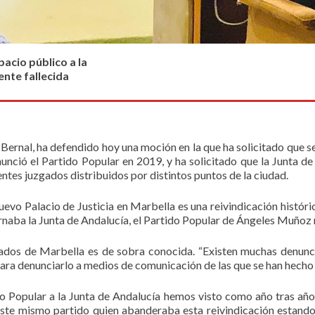
acio público a la
ente fallecida
 Bernal, ha defendido hoy una moción en la que ha solicitado que s
nunció el Partido Popular en 2019, y ha solicitado que la Junta d
entes juzgados distribuidos por distintos puntos de la ciudad.
vo Palacio de Justicia en Marbella es una reivindicación histórica
aba la Junta de Andalucía, el Partido Popular de Ángeles Muñoz 
zgados de Marbella es de sobra conocida. “Existen muchas denunci
ara denunciarlo a medios de comunicación de las que se han hecho e
do Popular a la Junta de Andalucía hemos visto como año tras año
 este mismo partido quien abanderaba esta reivindicación estando