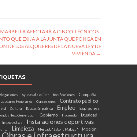
 MARBELLA AFECTARÁ A CINCO TÉCNICOS
ENTO QUE EXIJA A LA JUNTA QUE PONGA EN
N DE LOS ALQUILERES DE LA NUEVA LEY DE
VIVIENDA
→
TIQUETAS
Campaña
Alegaciones
Ayudas al alquiler
Bonificaciones
Contrato público
iudadanos Honorarios
Concesiones
Empleo
vid
Espigones
Cultura
Educación pública
Gobierno
Igualdad
ondos Next Generation
Hacienda
Instalaciones deportivas
Impuestos
Limpieza
Moción
Junta
Mercado "Sabor a Málaga"
Obras e infraestructura