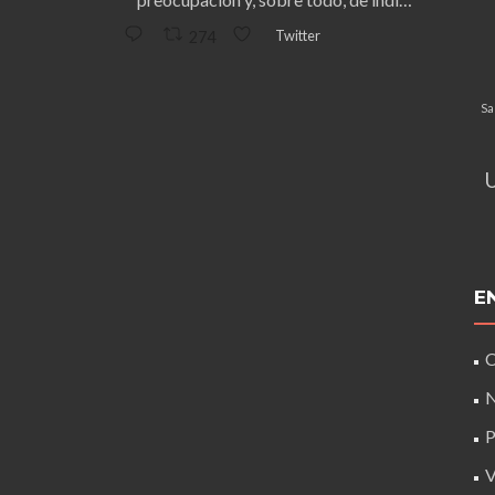
Twitter
274
Sa
E
C
N
P