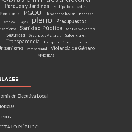
Parques y Jardines
Participación ciudadana
PGOU
Pensiones
Plan de señalización
Planes de
pleno
Presupuestos
empleo
Playas
Sanidad Pública
neamiento
San Pedro Alcántara
Seguridad
Seguridad y Vigilancia
Subvenciones
Transparencia
Transporte público
Turismo
Urbanismo
Violencia de Género
veto parental
VIVIENDAS
NLACES
omisión Ejecutiva Local
oticias
lenos
VOTA LO PÚBLICO