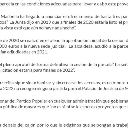
arcela en las condiciones adecuadas para llevar a cabo este proye
 Marbella ha llegado a anunciar el ofrecimiento de hasta tres parc
dos”. La Junta dijo en 2019 que a finales de 2020 estaría listo 
la vista está que aún no hay nada hecho”.
 2020 se realizó en el pleno la aprobación inicial de la cesión d
0 euros a la nueva sede judicial. La alcaldesa, acudió a la parc
rían adjudicadas en 2021.
leno aprobó de forma definitiva la cesión de la parcela”, ha señ
licitación estaría para finales de 2022”.
orrecilla sigue sin urbanizar y sin crearse los accesos, es un monte
 2022 no recogen ninguna partida para el Palacio de Justicia de M
ar del Partido Popular en cualquier administración que gobierna”
a pública de mayores que “no está ni se le espera o proyectos que
ebajo del cajón por lo que le exigimos que se pongan a trabaja