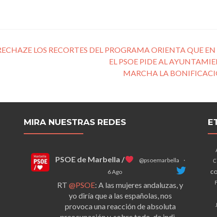
 RECHAZE LOS RECORTES DEL PROGRAMA ORIENTA QUE EN
EL PSOE PIDE AL AYUNTAMI
MARCHA LA BONIFICACIÓ
MIRA NUESTRAS REDES
E
PSOE de Marbella /
@psoemarbella
·
C
co
6 Ago
F
RT
@PSOE
: A las mujeres andaluzas, y
yo diría que a las españolas, nos
provoca una reacción de absoluta
preocupación y, sobre todo, de indi…