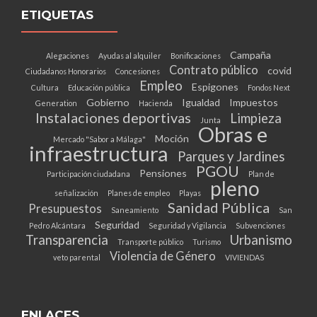
ETIQUETAS
Campaña
Alegaciones
Ayudas al alquiler
Bonificaciones
Contrato público
covid
Ciudadanos Honorarios
Concesiones
Empleo
Espigones
Cultura
Educación pública
Fondos Next
Gobierno
Igualdad
Impuestos
Generation
Hacienda
Instalaciones deportivas
Limpieza
Junta
Obras e
Moción
Mercado "Sabor a Málaga"
infraestructura
Parques y Jardines
PGOU
Pensiones
Participación ciudadana
Plan de
pleno
señalización
Planes de empleo
Playas
Sanidad Pública
Presupuestos
Saneamiento
San
Seguridad
Pedro Alcántara
Seguridad y Vigilancia
Subvenciones
Transparencia
Urbanismo
Transporte público
Turismo
Violencia de Género
veto parental
VIVIENDAS
ENLACES