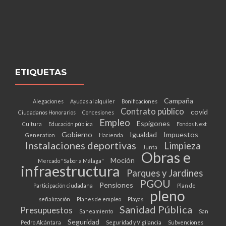
ETIQUETAS
Campaña
Alegaciones
Ayudas al alquiler
Bonificaciones
Contrato público
covid
Ciudadanos Honorarios
Concesiones
Empleo
Espigones
Cultura
Educación pública
Fondos Next
Gobierno
Igualdad
Impuestos
Generation
Hacienda
Instalaciones deportivas
Limpieza
Junta
Obras e
Moción
Mercado "Sabor a Málaga"
infraestructura
Parques y Jardines
PGOU
Pensiones
Participación ciudadana
Plan de
pleno
señalización
Planes de empleo
Playas
Sanidad Pública
Presupuestos
Saneamiento
San
Seguridad
Pedro Alcántara
Seguridad y Vigilancia
Subvenciones