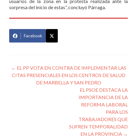
usuarios de la zona en la protesta realizada ante la
sorpresa del inicio de estas”, concluyó Párraga.
Facebook
Navegación
←
EL PP VOTA EN CONTRA DE IMPLEMENTAR LAS
CITAS PRESENCIALES EN LOS CENTROS DE SALUD
de
DE MARBELLA Y SAN PEDRO
entradas
EL PSOE DESTACA LA
IMPORTANCIA DE LA
REFORMA LABORAL
PARA LOS
TRABAJADORES QUE
SUFREN TEMPORALIDAD
EN LA PROVINCIA
→