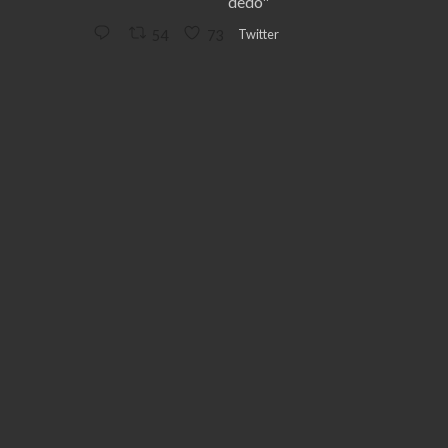
dedo"
Twitter
54
73