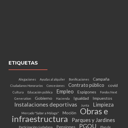
ETIQUETAS
Campaña
Alegaciones
Ayudas al alquiler
Bonificaciones
Contrato público
covid
Ciudadanos Honorarios
Concesiones
Empleo
Espigones
Cultura
Educación pública
Fondos Next
Gobierno
Igualdad
Impuestos
Generation
Hacienda
Instalaciones deportivas
Limpieza
Junta
Obras e
Moción
Mercado "Sabor a Málaga"
infraestructura
Parques y Jardines
PGOU
Pensiones
Participación ciudadana
Plan de