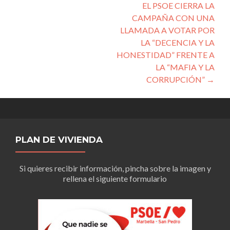
entradas
EL PSOE CIERRA LA
CAMPAÑA CON UNA
LLAMADA A VOTAR POR
LA “DECENCIA Y LA
HONESTIDAD” FRENTE A
LA “MAFIA Y LA
CORRUPCIÓN”
→
PLAN DE VIVIENDA
Si quieres recibir información, pincha sobre la imagen y
rellena el siguiente formulario