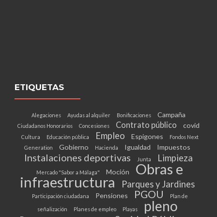
ETIQUETAS
Campaña
Alegaciones
Ayudas al alquiler
Bonificaciones
Contrato público
covid
Ciudadanos Honorarios
Concesiones
Empleo
Espigones
Cultura
Educación pública
Fondos Next
Gobierno
Igualdad
Impuestos
Generation
Hacienda
Instalaciones deportivas
Limpieza
Junta
Obras e
Moción
Mercado "Sabor a Málaga"
infraestructura
Parques y Jardines
PGOU
Pensiones
Participación ciudadana
Plan de
pleno
señalización
Planes de empleo
Playas