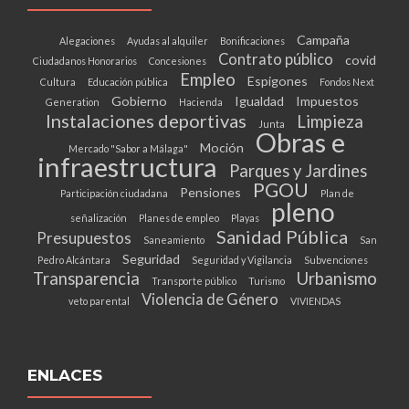
Campaña
Alegaciones
Ayudas al alquiler
Bonificaciones
Contrato público
covid
Ciudadanos Honorarios
Concesiones
Empleo
Espigones
Cultura
Educación pública
Fondos Next
Gobierno
Igualdad
Impuestos
Generation
Hacienda
Instalaciones deportivas
Limpieza
Junta
Obras e
Moción
Mercado "Sabor a Málaga"
infraestructura
Parques y Jardines
PGOU
Pensiones
Participación ciudadana
Plan de
pleno
señalización
Planes de empleo
Playas
Sanidad Pública
Presupuestos
Saneamiento
San
Seguridad
Pedro Alcántara
Seguridad y Vigilancia
Subvenciones
Transparencia
Urbanismo
Transporte público
Turismo
Violencia de Género
veto parental
VIVIENDAS
ENLACES