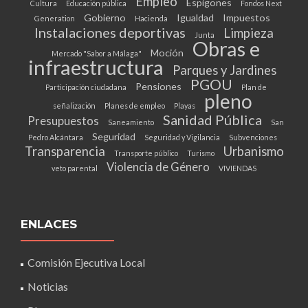
Empleo
Espigones
Cultura
Educación pública
Fondos Next
Gobierno
Igualdad
Impuestos
Generation
Hacienda
Instalaciones deportivas
Limpieza
Junta
Obras e
Moción
Mercado "Sabor a Málaga"
infraestructura
Parques y Jardines
PGOU
Pensiones
Participación ciudadana
Plan de
pleno
señalización
Planes de empleo
Playas
Sanidad Pública
Presupuestos
Saneamiento
San
Seguridad
Pedro Alcántara
Seguridad y Vigilancia
Subvenciones
Transparencia
Urbanismo
Transporte público
Turismo
Violencia de Género
veto parental
VIVIENDAS
ENLACES
Comisión Ejecutiva Local
Noticias