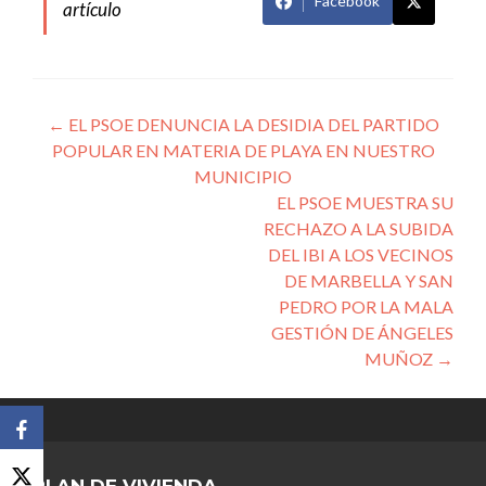
Facebook
artículo
Navegación
←
EL PSOE DENUNCIA LA DESIDIA DEL PARTIDO
POPULAR EN MATERIA DE PLAYA EN NUESTRO
de
MUNICIPIO
entradas
EL PSOE MUESTRA SU
RECHAZO A LA SUBIDA
DEL IBI A LOS VECINOS
DE MARBELLA Y SAN
PEDRO POR LA MALA
GESTIÓN DE ÁNGELES
MUÑOZ
→