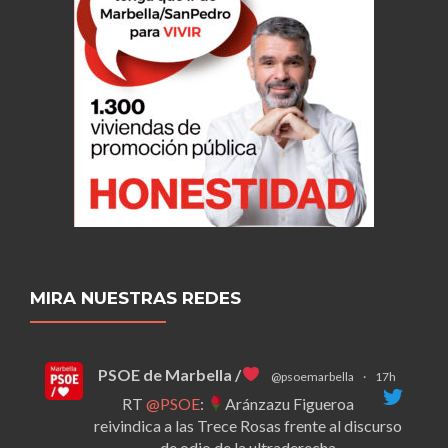
MIRA NUESTRAS REDES
PSOE de Marbella /
@psoemarbella
·
17h
RT
@PSOE
:
Aránzazu Figueroa
reivindica a las Trece Rosas frente al discurso
de odio de la ultraderecha