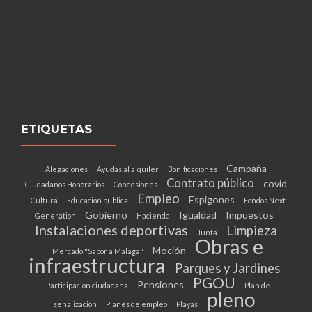
ETIQUETAS
Campaña
Alegaciones
Ayudas al alquiler
Bonificaciones
Contrato público
covid
Ciudadanos Honorarios
Concesiones
Empleo
Espigones
Cultura
Educación pública
Fondos Next
Gobierno
Igualdad
Impuestos
Generation
Hacienda
Instalaciones deportivas
Limpieza
Junta
Obras e
Moción
Mercado "Sabor a Málaga"
infraestructura
Parques y Jardines
PGOU
Pensiones
Participación ciudadana
Plan de
pleno
señalización
Planes de empleo
Playas