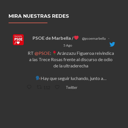
MIRA NUESTRAS REDES
PSOE de Marbella /
@psoemarbella
·
5 Ago
RT
@PSOE
:
Aránzazu Figueroa reivindica
a las Trece Rosas frente al discurso de odio
de la ultraderecha
Hay que seguir luchando, junto a…
Twitter
112