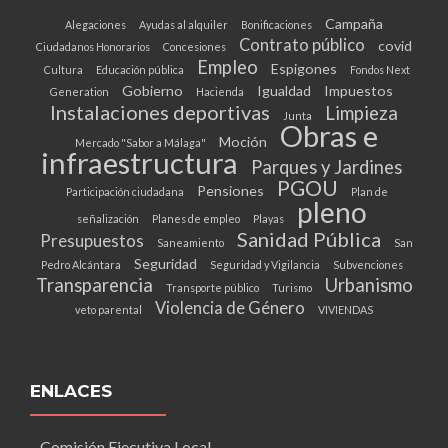
Campaña
Alegaciones
Ayudas al alquiler
Bonificaciones
Contrato público
covid
Ciudadanos Honorarios
Concesiones
Empleo
Espigones
Cultura
Educación pública
Fondos Next
Gobierno
Igualdad
Impuestos
Generation
Hacienda
Instalaciones deportivas
Limpieza
Junta
Obras e
Moción
Mercado "Sabor a Málaga"
infraestructura
Parques y Jardines
PGOU
Pensiones
Participación ciudadana
Plan de
pleno
señalización
Planes de empleo
Playas
Sanidad Pública
Presupuestos
Saneamiento
San
Seguridad
Pedro Alcántara
Seguridad y Vigilancia
Subvenciones
Transparencia
Urbanismo
Transporte público
Turismo
Violencia de Género
veto parental
VIVIENDAS
ENLACES
Comisión Ejecutiva Local