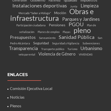
Gobierno
Igualdad
Impuestos
Generation
Hacienda
Instalaciones deportivas
Limpieza
Junta
Obras e
Moción
Mercado "Sabor a Málaga"
infraestructura
Parques y Jardines
PGOU
Pensiones
Participación ciudadana
Plan de
pleno
señalización
Planes de empleo
Playas
Sanidad Pública
Presupuestos
Saneamiento
San
Seguridad
Pedro Alcántara
Seguridad y Vigilancia
Subvenciones
Transparencia
Urbanismo
Transporte público
Turismo
Violencia de Género
veto parental
VIVIENDAS
ENLACES
Comisión Ejecutiva Local
Noticias
Plenos