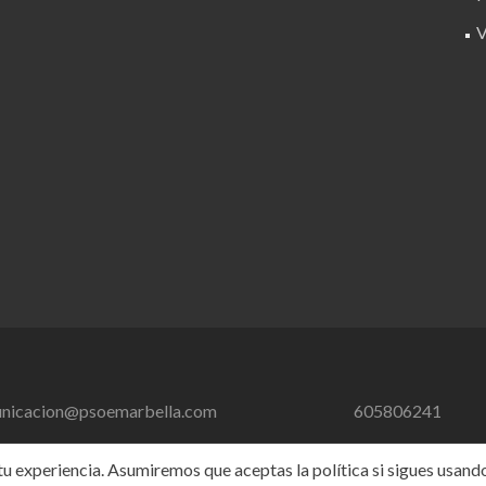
nicacion@psoemarbella.com
605806241
 experiencia. Asumiremos que aceptas la política si sigues usando 