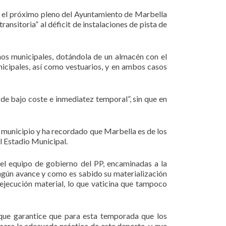
 en el próximo pleno del Ayuntamiento de Marbella
ransitoria” al déficit de instalaciones de pista de
enos municipales, dotándola de un almacén con el
nicipales, así como vestuarios, y en ambos casos
 de bajo coste e inmediatez temporal”, sin que en
o municipio y ha recordado que Marbella es de los
l Estadio Municipal.
 el equipo de gobierno del PP, encaminadas a la
ingún avance y como es sabido su materialización
 ejecución material, lo que vaticina que tampoco
” que garantice que para esta temporada que los
para la adecuada práctica de este deporte, y que