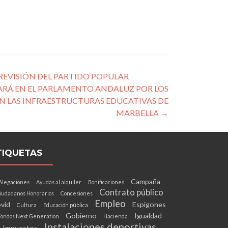
PREVISIÓN DEL PARTIDO POPULAR
ARÁ EN EL PARLAMENTO ANDALUZ POR LOS
N LAS INFRAESTRUCTURAS EDUCATIVAS DE
MARBELLA
→
TIQUETAS
Campaña
Alegaciones
Ayudas al alquiler
Bonificaciones
Contrato público
iudadanos Honorarios
Concesiones
Empleo
vid
Espigones
Cultura
Educación pública
Gobierno
Igualdad
ondos Next Generation
Hacienda
Instalaciones deportivas
Impuestos