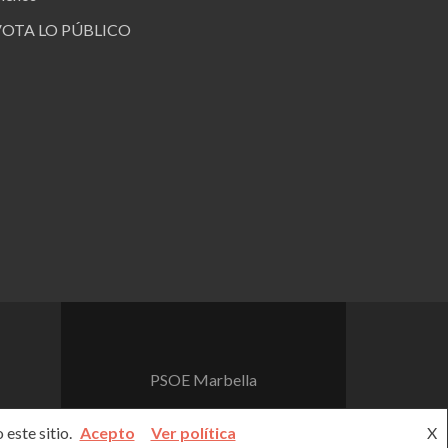
VOTA LO PÚBLICO
PSOE Marbella
este sitio.
Acepto
Ver política
X