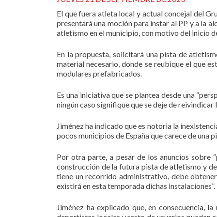
El que fuera atleta local y actual concejal del 
presentará una moción para instar al PP y a la alc
atletismo en el municipio, con motivo del inicio
En la propuesta, solicitará una pista de atleti
material necesario, donde se reubique el que es
modulares prefabricados.
Es una iniciativa que se plantea desde una “pers
ningún caso signifique que se deje de reivindica
Jiménez ha indicado que es notoria la inexistenc
pocos municipios de España que carece de una pis
Por otra parte, a pesar de los anuncios sobre 
construcción de la futura pista de atletismo y 
tiene un recorrido administrativo, debe obtener
existirá en esta temporada dichas instalaciones”.
Jiménez ha explicado que, en consecuencia, la 
deportistas locales y resto de usuarios puedan 