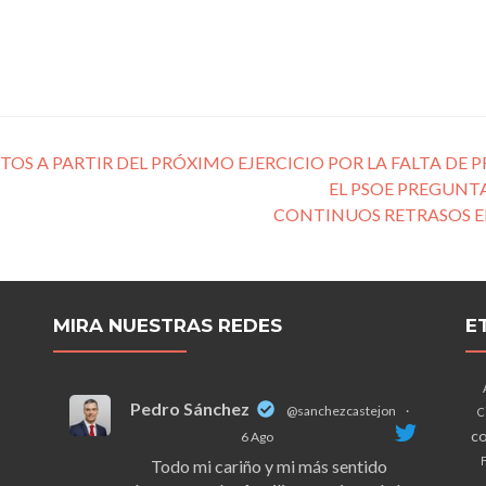
TOS A PARTIR DEL PRÓXIMO EJERCICIO POR LA FALTA DE 
EL PSOE PREGUNT
CONTINUOS RETRASOS E
MIRA NUESTRAS REDES
E
Pedro Sánchez
@sanchezcastejon
·
C
co
6 Ago
F
Todo mi cariño y mi más sentido