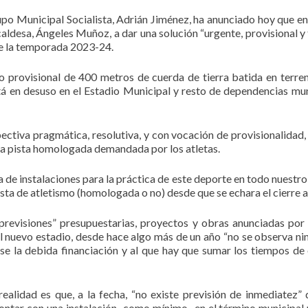
Grupo Municipal Socialista, Adrián Jiménez, ha anunciado hoy que
aldesa, Ángeles Muñoz, a dar una solución “urgente, provisional y t
 de la temporada 2023-24.
smo provisional de 400 metros de cuerda de tierra batida en terr
tá en desuso en el Estadio Municipal y resto de dependencias mu
pectiva pragmática, resolutiva, y con vocación de provisionalidad,
r la pista homologada demandada por los atletas.
ia de instalaciones para la práctica de este deporte en todo nuestr
ta de atletismo (homologada o no) desde que se echara el cierre a
“previsiones” presupuestarias, proyectos y obras anunciadas por
del nuevo estadio, desde hace algo más de un año “no se observa n
se la debida financiación y al que hay que sumar los tiempos de
realidad es que, a la fecha, “no existe previsión de inmediatez
contar con una instalación -como mínimo- en el término municipal 