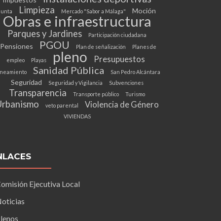
Limpieza
Moción
Junta
Mercado "Sabor a Málaga"
Obras e infraestructura
Parques y Jardines
Participación ciudadana
PGOU
Pensiones
Plan de señalización
Planes de
pleno
Presupuestos
empleo
Playas
Sanidad Pública
neamiento
San Pedro Alcántara
Seguridad
Seguridad y Vigilancia
Subvenciones
Transparencia
Transporte público
Turismo
Urbanismo
Violencia de Género
veto parental
VIVIENDAS
NLACES
omisión Ejecutiva Local
oticias
lenos