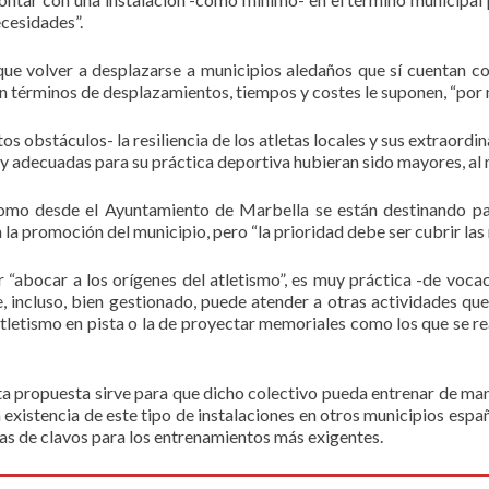
ecesidades”.
ue volver a desplazarse a municipios aledaños que sí cuentan con
n términos de desplazamientos, tiempos y costes le suponen, “por no
os obstáculos- la resiliencia de los atletas locales y sus extraord
s y adecuadas para su práctica deportiva hubieran sido mayores, al 
omo desde el Ayuntamiento de Marbella se están destinando par
a la promoción del municipio, pero “la prioridad debe ser cubrir las
“abocar a los orígenes del atletismo”, es muy práctica -de vocaci
e, incluso, bien gestionado, puede atender a otras actividades q
tletismo en pista o la de proyectar memoriales como los que se real
ta propuesta sirve para que dicho colectivo pueda entrenar de ma
existencia de este tipo de instalaciones en otros municipios español
illas de clavos para los entrenamientos más exigentes.