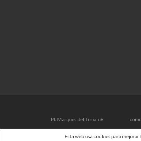
Pl. Marqués del Turia, n8
comu
Esta web usa cookies para mejorar tu