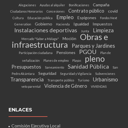
Campaña
Alegaciones
Ayudas al alquiler
Bonificaciones
Contrato público
covid
Ciudadanos Honorarios
Concesiones
Empleo
Espigones
Cultura
Educación pública
Fondos Next
Gobierno
Igualdad
Impuestos
Generation
Hacienda
Instalaciones deportivas
Limpieza
Junta
Obras e
Moción
Mercado "Sabor a Málaga"
infraestructura
Parques y Jardines
PGOU
Pensiones
Participación ciudadana
Plan de
pleno
señalización
Planes de empleo
Playas
Sanidad Pública
Presupuestos
Saneamiento
San
Seguridad
Pedro Alcántara
Seguridad y Vigilancia
Subvenciones
Transparencia
Urbanismo
Transporte público
Turismo
Violencia de Género
veto parental
VIVIENDAS
ENLACES
Comisión Ejecutiva Local