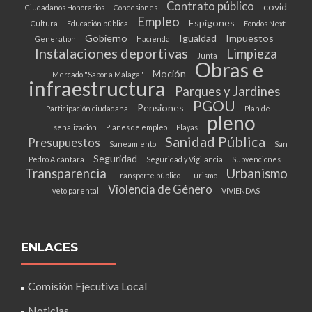
Contrato público
covid
Ciudadanos Honorarios
Concesiones
Empleo
Espigones
Cultura
Educación pública
Fondos Next
Gobierno
Igualdad
Impuestos
Generation
Hacienda
Instalaciones deportivas
Limpieza
Junta
Obras e
Moción
Mercado "Sabor a Málaga"
infraestructura
Parques y Jardines
PGOU
Pensiones
Participación ciudadana
Plan de
pleno
señalización
Planes de empleo
Playas
Sanidad Pública
Presupuestos
Saneamiento
San
Seguridad
Pedro Alcántara
Seguridad y Vigilancia
Subvenciones
Transparencia
Urbanismo
Transporte público
Turismo
Violencia de Género
veto parental
VIVIENDAS
ENLACES
Comisión Ejecutiva Local
Noticias