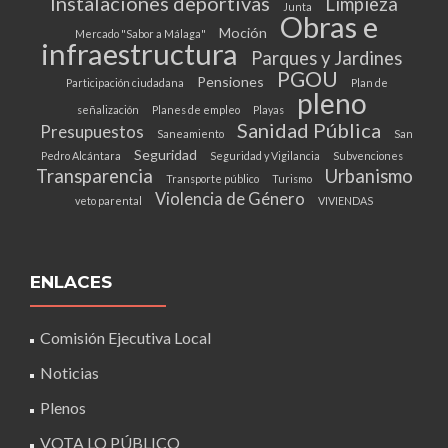
Instalaciones deportivas
Limpieza
Junta
Obras e
Moción
Mercado "Sabor a Málaga"
infraestructura
Parques y Jardines
PGOU
Pensiones
Participación ciudadana
Plan de
pleno
señalización
Planes de empleo
Playas
Sanidad Pública
Presupuestos
Saneamiento
San
Seguridad
Pedro Alcántara
Seguridad y Vigilancia
Subvenciones
Transparencia
Urbanismo
Transporte público
Turismo
Violencia de Género
veto parental
VIVIENDAS
ENLACES
Comisión Ejecutiva Local
Noticias
Plenos
VOTA LO PÚBLICO