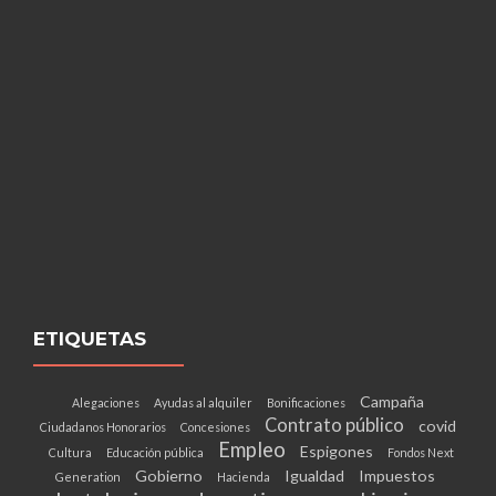
ETIQUETAS
Campaña
Alegaciones
Ayudas al alquiler
Bonificaciones
Contrato público
covid
Ciudadanos Honorarios
Concesiones
Empleo
Espigones
Cultura
Educación pública
Fondos Next
Gobierno
Igualdad
Impuestos
Generation
Hacienda