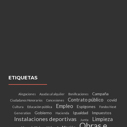
ETIQUETAS
Campaña
Alegaciones
Ayudas al alquiler
Bonificaciones
Contrato público
covid
Ciudadanos Honorarios
Concesiones
Empleo
Espigones
Cultura
Educación pública
Fondos Next
Gobierno
Igualdad
Impuestos
Generation
Hacienda
Instalaciones deportivas
Limpieza
Junta
Obras e