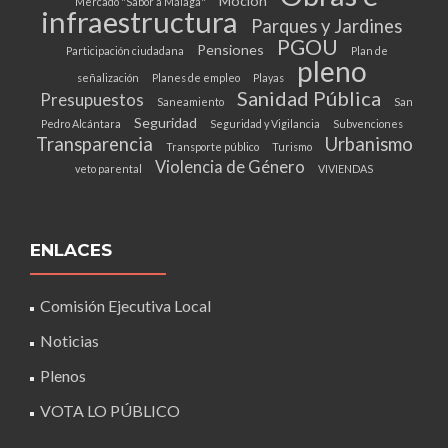
Moción
Mercado "Sabor a Málaga"
infraestructura
Parques y Jardines
PGOU
Pensiones
Participación ciudadana
Plan de
pleno
señalización
Planes de empleo
Playas
Sanidad Pública
Presupuestos
Saneamiento
San
Seguridad
Pedro Alcántara
Seguridad y Vigilancia
Subvenciones
Transparencia
Urbanismo
Transporte público
Turismo
Violencia de Género
veto parental
VIVIENDAS
ENLACES
Comisión Ejecutiva Local
Noticias
Plenos
VOTA LO PÚBLICO