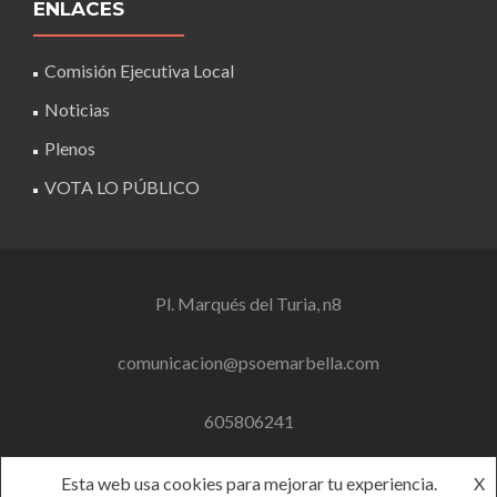
ENLACES
Comisión Ejecutiva Local
Noticias
Plenos
VOTA LO PÚBLICO
Pl. Marqués del Turia, n8
comunicacion@psoemarbella.com
605806241
Esta web usa cookies para mejorar tu experiencia.
X