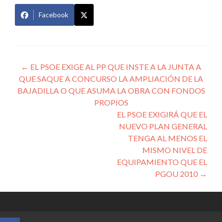
Facebook
Navegación
←
EL PSOE EXIGE AL PP QUE INSTE A LA JUNTA A
QUE SAQUE A CONCURSO LA AMPLIACIÓN DE LA
de
BAJADILLA O QUE ASUMA LA OBRA CON FONDOS
entradas
PROPIOS
EL PSOE EXIGIRÁ QUE EL
NUEVO PLAN GENERAL
TENGA AL MENOS EL
MISMO NIVEL DE
EQUIPAMIENTO QUE EL
PGOU 2010
→