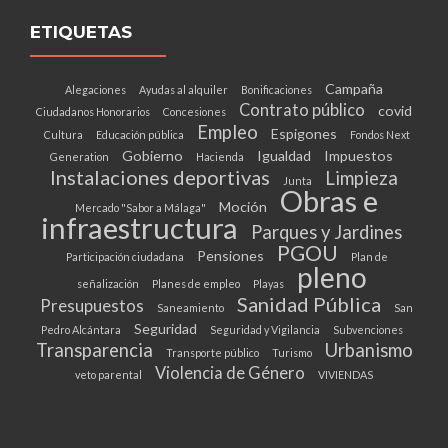
ETIQUETAS
Campaña
Alegaciones
Ayudas al alquiler
Bonificaciones
Contrato público
covid
Ciudadanos Honorarios
Concesiones
Empleo
Espigones
Cultura
Educación pública
Fondos Next
Gobierno
Igualdad
Impuestos
Generation
Hacienda
Instalaciones deportivas
Limpieza
Junta
Obras e
Moción
Mercado "Sabor a Málaga"
infraestructura
Parques y Jardines
PGOU
Pensiones
Participación ciudadana
Plan de
pleno
señalización
Planes de empleo
Playas
Sanidad Pública
Presupuestos
Saneamiento
San
Seguridad
Pedro Alcántara
Seguridad y Vigilancia
Subvenciones
Transparencia
Urbanismo
Transporte público
Turismo
Violencia de Género
veto parental
VIVIENDAS