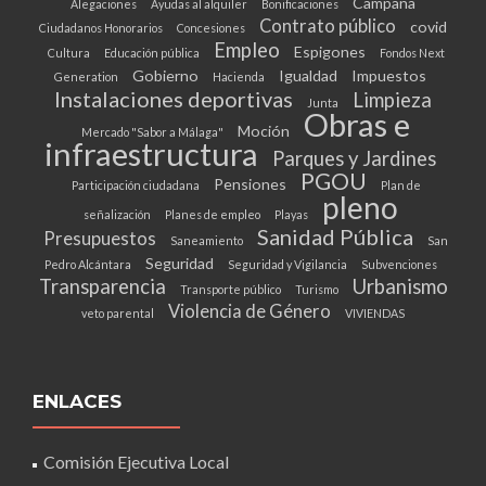
Campaña
Alegaciones
Ayudas al alquiler
Bonificaciones
Contrato público
covid
Ciudadanos Honorarios
Concesiones
Empleo
Espigones
Cultura
Educación pública
Fondos Next
Gobierno
Igualdad
Impuestos
Generation
Hacienda
Instalaciones deportivas
Limpieza
Junta
Obras e
Moción
Mercado "Sabor a Málaga"
infraestructura
Parques y Jardines
PGOU
Pensiones
Participación ciudadana
Plan de
pleno
señalización
Planes de empleo
Playas
Sanidad Pública
Presupuestos
Saneamiento
San
Seguridad
Pedro Alcántara
Seguridad y Vigilancia
Subvenciones
Transparencia
Urbanismo
Transporte público
Turismo
Violencia de Género
veto parental
VIVIENDAS
ENLACES
Comisión Ejecutiva Local