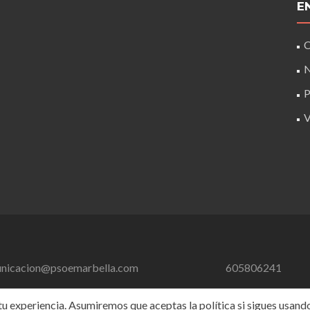
E
C
N
P
nicacion@psoemarbella.com
605806241
 experiencia. Asumiremos que aceptas la política si sigues usando 