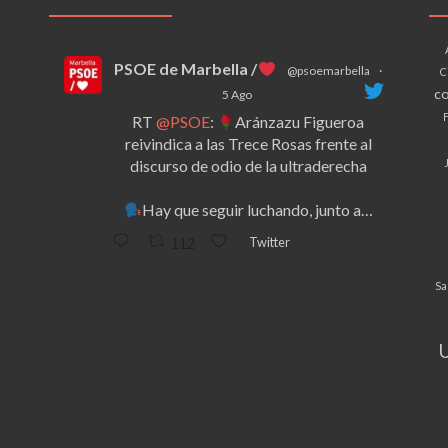
PSOE de Marbella /
@psoemarbella
·
C
co
5 Ago
F
RT
@PSOE
:
Aránzazu Figueroa
reivindica a las Trece Rosas frente al
discurso de odio de la ultraderecha
Hay que seguir luchando, junto a…
Twitter
112
Sa