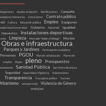
Campaña
Alegaciones
Ayudas al alquiler
Bonificaciones
Contrato público
iudadanos Honorarios
Concesiones
Empleo
vid
Espigones
Cultura
Educación pública
Gobierno
Igualdad
ondos Next Generation
Hacienda
Instalaciones deportivas
Impuestos
Limpieza
Moción
Junta
Mercado "Sabor a Málaga"
Obras e infraestructura
Parques y Jardines
Participación ciudadana
PGOU
Pensiones
Plan de señalización
Planes de
pleno
Presupuestos
empleo
Playas
Sanidad Pública
neamiento
San Pedro Alcántara
Seguridad
Seguridad y Vigilancia
Subvenciones
Transparencia
Transporte público
Turismo
Urbanismo
Violencia de Género
veto parental
VIVIENDAS