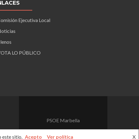
NLACES
omisión Ejecutiva Local
oticias
lenos
VOTA LO PÚBLICO
PSOE Marbella
este sitio.
Acepto
Ver política
X