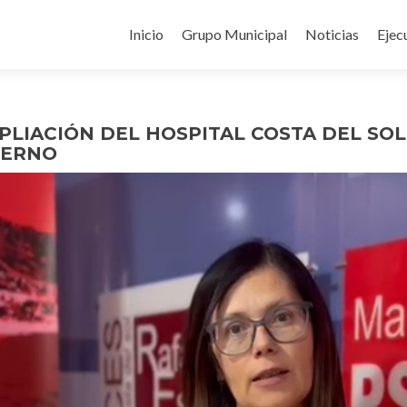
Ir
al
Inicio
Grupo Municipal
Noticias
Ejec
contenido
PLIACIÓN DEL HOSPITAL COSTA DEL SO
IERNO