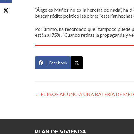
“Ángeles Muñoz no es la heroína de nada”, ha dic
buscar rédito político las obras “estarían hechas
Por último, ha recordado que “tampoco puede pr
están al 75%. “Cuando retiras la propaganda y ve
Facebook
Navegación
←
EL PSOE ANUNCIA UNA BATERÍA DE MEDI
de
entradas
PLAN DE VIVIENDA