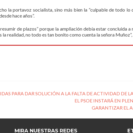
ho la portavoz socialista, sino más bien la “culpable de todo lo 
 desde hace años”.
esumir de plazos” porque la ampliación debía estar concluida a
s la realidad, no todo es tan bonito como cuenta la señora Muñoz”,
DAS PARA DAR SOLUCIÓN A LA FALTA DE ACTIVIDAD DE LA
EL PSOE INSTARÁ EN PLE
GARANTIZAR EL A
MIRA NUESTRAS REDES
E