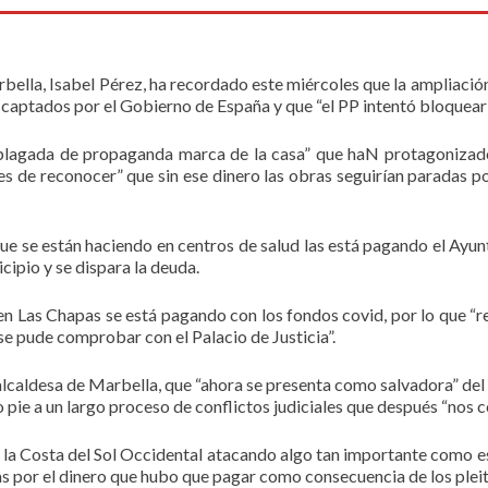
lla, Isabel Pérez, ha recordado este miércoles que la ampliación 
 captados por el Gobierno de España y que “el PP intentó bloquear 
“plagada de propaganda marca de la casa” que haN protagonizado
es de reconocer” que sin ese dinero las obras seguirían paradas 
que se están haciendo en centros de salud las está pagando el Ayun
cipio y se dispara la deuda.
 en Las Chapas se está pagando con los fondos covid, por lo que “re
se pude comprobar con el Palacio de Justicia”.
alcaldesa de Marbella, que “ahora se presenta como salvadora” del 
o pie a un largo proceso de conflictos judiciales que después “nos 
 la Costa del Sol Occidental atacando algo tan importante como es 
cas por el dinero que hubo que pagar como consecuencia de los pleit