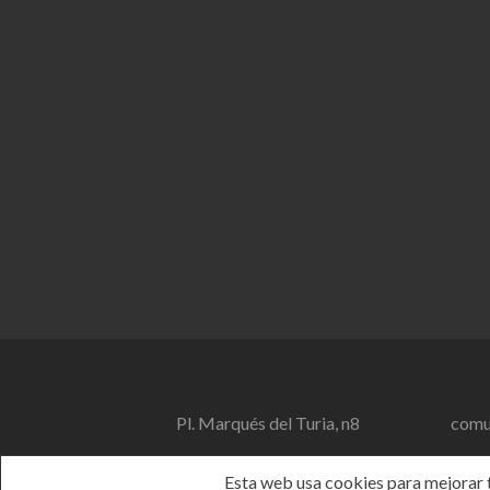
Pl. Marqués del Turia, n8
comu
Esta web usa cookies para mejorar tu