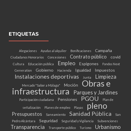
ETIQUETAS
Campaña
Alegaciones
Ayudas al alquiler
Bonificaciones
Contrato público
covid
Ciudadanos Honorarios
Concesiones
Empleo
Espigones
Cultura
Educación pública
Fondos Next
Gobierno
Igualdad
Impuestos
Generation
Hacienda
Instalaciones deportivas
Limpieza
Junta
Obras e
Moción
Mercado "Sabor a Málaga"
infraestructura
Parques y Jardines
PGOU
Pensiones
Participación ciudadana
Plan de
pleno
señalización
Planes de empleo
Playas
Sanidad Pública
Presupuestos
Saneamiento
San
Seguridad
Pedro Alcántara
Seguridad y Vigilancia
Subvenciones
Transparencia
Urbanismo
Transporte público
Turismo