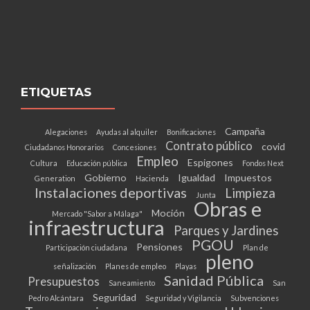
ETIQUETAS
Campaña
Alegaciones
Ayudas al alquiler
Bonificaciones
Contrato público
covid
Ciudadanos Honorarios
Concesiones
Empleo
Espigones
Cultura
Educación pública
Fondos Next
Gobierno
Igualdad
Impuestos
Generation
Hacienda
Instalaciones deportivas
Limpieza
Junta
Obras e
Moción
Mercado "Sabor a Málaga"
infraestructura
Parques y Jardines
PGOU
Pensiones
Participación ciudadana
Plan de
pleno
señalización
Planes de empleo
Playas
Sanidad Pública
Presupuestos
Saneamiento
San
Seguridad
Pedro Alcántara
Seguridad y Vigilancia
Subvenciones