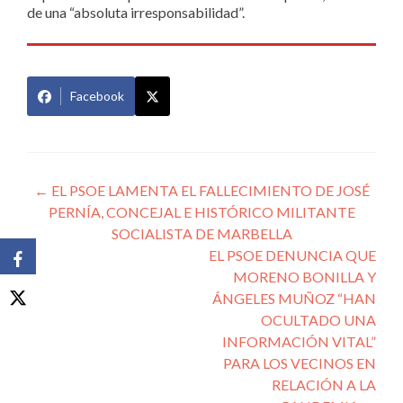
de una “absoluta irresponsabilidad”.
Facebook
Navegación
←
EL PSOE LAMENTA EL FALLECIMIENTO DE JOSÉ
PERNÍA, CONCEJAL E HISTÓRICO MILITANTE
de
SOCIALISTA DE MARBELLA
entradas
EL PSOE DENUNCIA QUE
MORENO BONILLA Y
ÁNGELES MUÑOZ “HAN
OCULTADO UNA
INFORMACIÓN VITAL”
PARA LOS VECINOS EN
RELACIÓN A LA