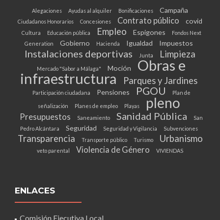
Campaña
Alegaciones
Ayudas al alquiler
Bonificaciones
Contrato público
covid
Ciudadanos Honorarios
Concesiones
Empleo
Espigones
Cultura
Educación pública
Fondos Next
Gobierno
Igualdad
Impuestos
Generation
Hacienda
Instalaciones deportivas
Limpieza
Junta
Obras e
Moción
Mercado "Sabor a Málaga"
infraestructura
Parques y Jardines
PGOU
Pensiones
Participación ciudadana
Plan de
pleno
señalización
Planes de empleo
Playas
Sanidad Pública
Presupuestos
Saneamiento
San
Seguridad
Pedro Alcántara
Seguridad y Vigilancia
Subvenciones
Transparencia
Urbanismo
Transporte público
Turismo
Violencia de Género
veto parental
VIVIENDAS
ENLACES
Comisión Ejecutiva Local