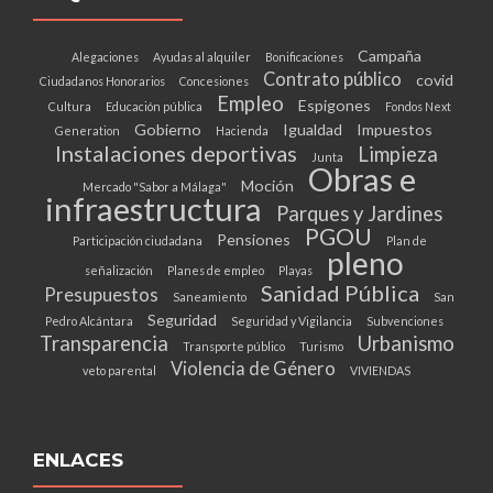
Campaña
Alegaciones
Ayudas al alquiler
Bonificaciones
Contrato público
covid
Ciudadanos Honorarios
Concesiones
Empleo
Espigones
Cultura
Educación pública
Fondos Next
Gobierno
Igualdad
Impuestos
Generation
Hacienda
Instalaciones deportivas
Limpieza
Junta
Obras e
Moción
Mercado "Sabor a Málaga"
infraestructura
Parques y Jardines
PGOU
Pensiones
Participación ciudadana
Plan de
pleno
señalización
Planes de empleo
Playas
Sanidad Pública
Presupuestos
Saneamiento
San
Seguridad
Pedro Alcántara
Seguridad y Vigilancia
Subvenciones
Transparencia
Urbanismo
Transporte público
Turismo
Violencia de Género
veto parental
VIVIENDAS
ENLACES