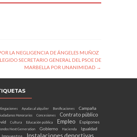
 POR LA NEGLIGENCIA DE ÁNGELES MUÑOZ
ELEGIDO SECRETARIO GENERAL DEL PSOE DE
MARBELLA POR UNANIMIDAD
→
TIQUETAS
Campaña
Alegaciones
Ayudas al alquiler
Bonificaciones
Contrato público
iudadanos Honorarios
Concesiones
Empleo
vid
Espigones
Cultura
Educación pública
Gobierno
Igualdad
ondos Next Generation
Hacienda
Instalaciones deportivas
Impuestos