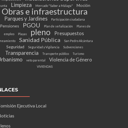
Limpieza
Moción
Junta
Mercado "Sabor a Málaga"
Obras e infraestructura
Parques y Jardines
Participación ciudadana
PGOU
Pensiones
Plan de señalización
Planes de
pleno
Presupuestos
empleo
Playas
Sanidad Pública
neamiento
San Pedro Alcántara
Seguridad
Seguridad y Vigilancia
Subvenciones
Transparencia
Transporte público
Turismo
Urbanismo
Violencia de Género
veto parental
VIVIENDAS
NLACES
omisión Ejecutiva Local
oticias
lenos