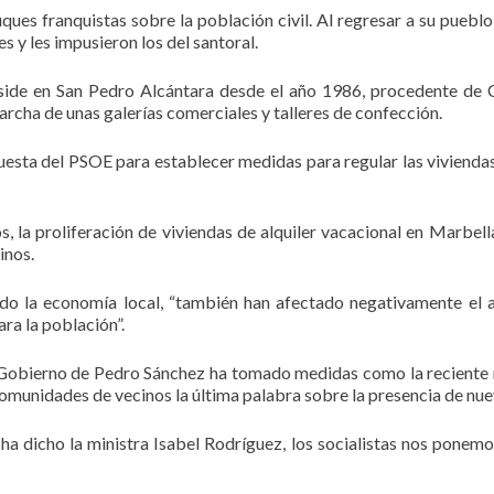
ues franquistas sobre la población civil. Al regresar a su puebl
 y les impusieron los del santoral.
side en San Pedro Alcántara desde el año 1986, procedente de Ca
rcha de unas galerías comerciales y talleres de confección.
puesta del PSOE para establecer medidas para regular las viviendas 
os, la proliferación de viviendas de alquiler vacacional en Marbe
inos.
do la economía local, “también han afectado negativamente el a
ara la población”.
el Gobierno de Pedro Sánchez ha tomado medidas como la reciente 
comunidades de vecinos la última palabra sobre la presencia de nuev
a dicho la ministra Isabel Rodríguez, los socialistas nos ponemos