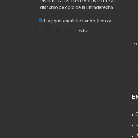
reivindica a las Trece Rosas frente al
discurso de odio de la ultraderecha
Hay que seguir luchando, junto a…
Twitter
112
Sa
E
C
N
P