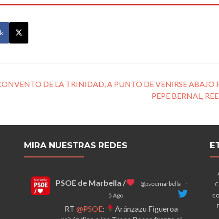
k
ONVENTO DE LA TRINIDAD, A PUNTO DE VENIRSE ABAJO
PEPE BERNAL, RE
MIRA NUESTRAS REDES
E
PSOE de Marbella /
@psoemarbella
·
C
co
5 Ago
F
RT
@PSOE
:
Aránzazu Figueroa