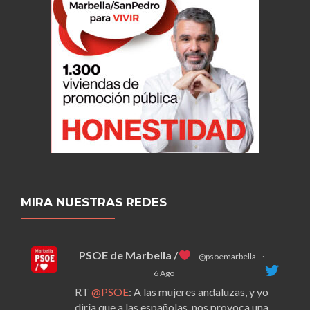
MIRA NUESTRAS REDES
PSOE de Marbella /
@psoemarbella
·
6 Ago
RT
@PSOE
: A las mujeres andaluzas, y yo
diría que a las españolas, nos provoca una