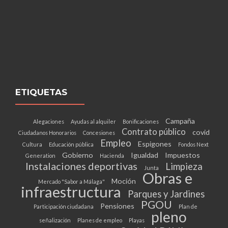
ETIQUETAS
Campaña
Alegaciones
Ayudas al alquiler
Bonificaciones
Contrato público
covid
Ciudadanos Honorarios
Concesiones
Empleo
Espigones
Cultura
Educación pública
Fondos Next
Gobierno
Igualdad
Impuestos
Generation
Hacienda
Instalaciones deportivas
Limpieza
Junta
Obras e
Moción
Mercado "Sabor a Málaga"
infraestructura
Parques y Jardines
PGOU
Pensiones
Participación ciudadana
Plan de
pleno
señalización
Planes de empleo
Playas